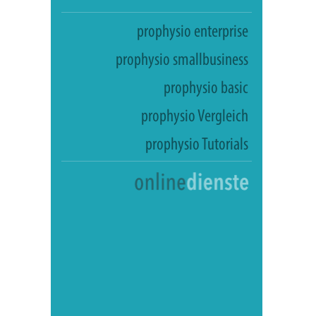
prophysio enterprise
prophysio smallbusiness
prophysio basic
prophysio Vergleich
prophysio Tutorials