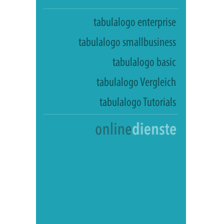
tabulalogo enterprise
tabulalogo smallbusiness
tabulalogo basic
tabulalogo Vergleich
tabulalogo Tutorials